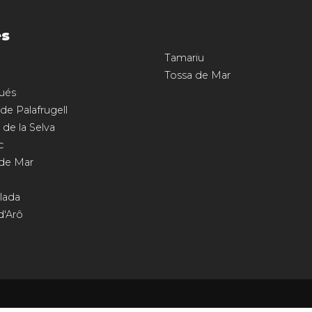
es
Tamariu
Tossa de Mar
ués
 de Palafrugell
 de la Selva
c
 de Mar
llada
d'Arô