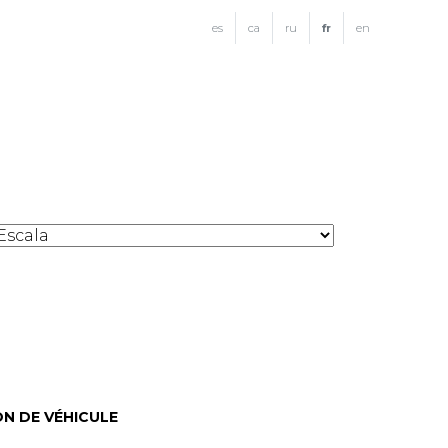
es
ca
ru
fr
en
N DE VÉHICULE