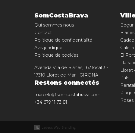
SomCostaBrava
Vill
Qui sommes nous
Begur
Contact
Blanes
Politique de confidentialité
Cadaq
Avis juridique
Calella
Politique de cookies
El Port
Llafran
Avenida Vila de Blanes, 162 local 3
-
Lloret
17310
Lloret de Mar
-
GIRONA
Pals
Restons connectés
Perata
Plage 
marcelo@somcostabrava.com
Roses
+34 679 11 73 81
Ladeus Web Branding