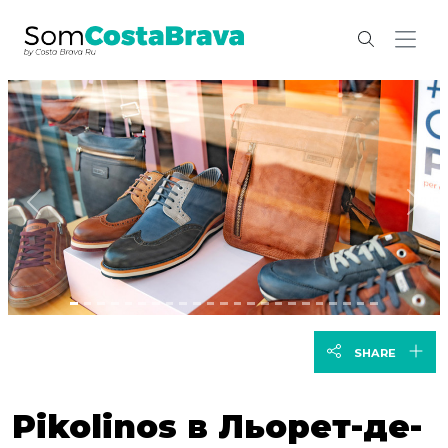
previous
nex
SHARE
Pikolinos в Льорет-де-