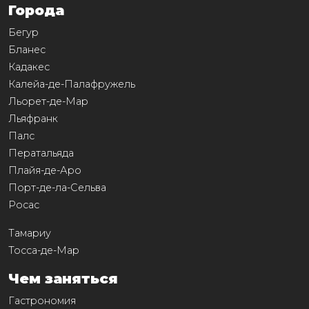
Города
Бегур
Бланес
Кадакес
Калейа-де-Палафружель
Льорет-де-Мар
Льяфранк
Палс
Ператальяда
Плайя-де-Аро
Порт-де-ла-Сельва
Росас
Тамариу
Тосса-де-Мар
Чем заняться
Гастрономия