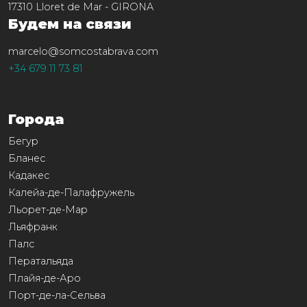
17310
Lloret de Mar
-
GIRONA
Будем на связи
marcelo@somcostabrava.com
+34 679 11 73 81
Города
Бегур
Бланес
Кадакес
Калейа-де-Палафружель
Льорет-де-Мар
Льяфранк
Палс
Ператальяда
Плайя-де-Аро
Порт-де-ла-Сельва