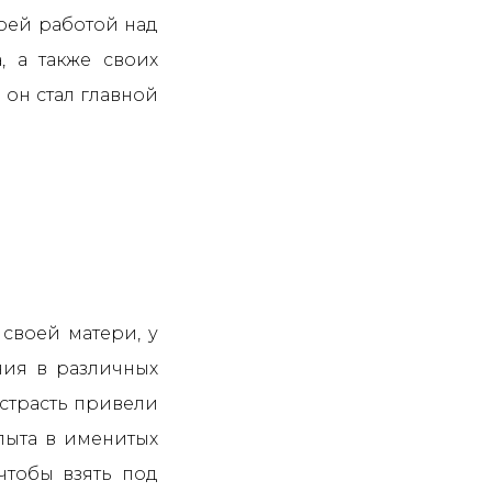
оей работой над
 а также своих
 он стал главной
своей матери, у
ния в различных
 страсть привели
пыта в именитых
 чтобы взять под