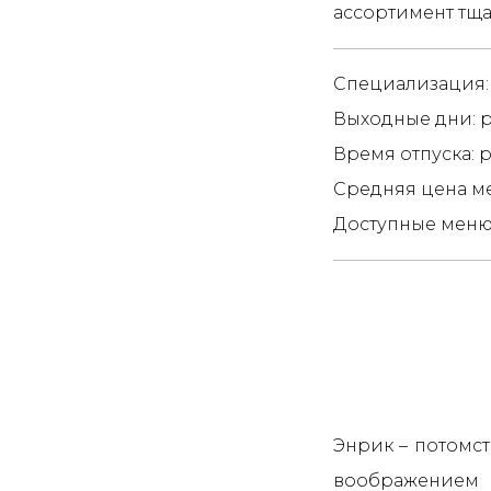
ассортимент тща
Специализация:
Выходные дни: р
Время отпуска: 
Средняя цена ме
Доступные меню:
Энрик – потомс
воображением 