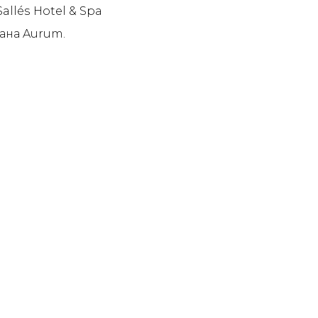
llés Hotel & Spa
рана Aurum.