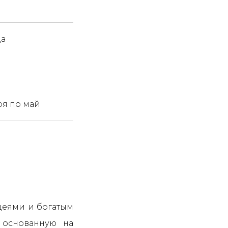
да
ря по май
деями и богатым
 основанную на