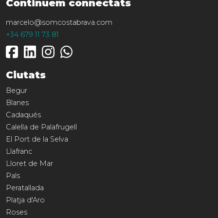
Continuem connectats
marcelo@somcostabrava.com
+34 679 11 73 81
Ciutats
Begur
Blanes
Cadaqués
Calella de Palafrugell
El Port de la Selva
Llafranc
Lloret de Mar
Pals
Peratallada
Platja d'Aro
Roses