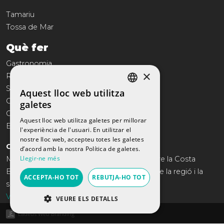
Tamariu
Tossa de Mar
Què fer
Gastronomia
×
Reportatges
Serveis
Aquest lloc web utilitza
SPANISH
Comerç
galetes
Cultura
CATALAN
Aquest lloc web utilitza galetes per millorar
Entreteniment
l'experiència de l'usuari. En utilitzar el
ENGLISH
nostre lloc web, accepteu totes les galetes
COSTA BRAVA TRAVEL
FRENCH
d’acord amb la nostra Política de galetes.
Llegir-ne més
Més de 10 anys oferint el catàleg anual sobre la Costa
RUSSIAN
Brava. Turisme, gastronomia, Oci, Història de la regió i la
ACCEPTA-HO TOT
REBUTJA-HO TOT
seva actualitat.
Visita'ls aquí
VEURE ELS DETALLS
Ladeus Web Branding
ESTRICTAMENT NECESSÀRIES