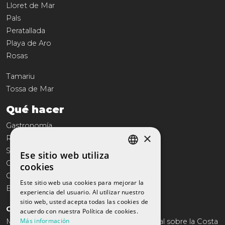
Lloret de Mar
Pals
Peratallada
Playa de Aro
Rosas
Tamariu
Tossa de Mar
Qué hacer
Gastronomía
×
Reportajes
Servicios
Ese sitio web utiliza
SPANISH
Comercio
cookies
Cultura
CATALAN
Este sitio web usa cookies para mejorar la
Entretenimiento
experiencia del usuario. Al utilizar nuestro
ENGLISH
sitio web, usted acepta todas las cookies de
COSTA BRAVA TRAVEL
FRENCH
acuerdo con nuestra Política de cookies.
Más información
Mas de 10 años ofreciendo el catálogo anual sobre la Costa