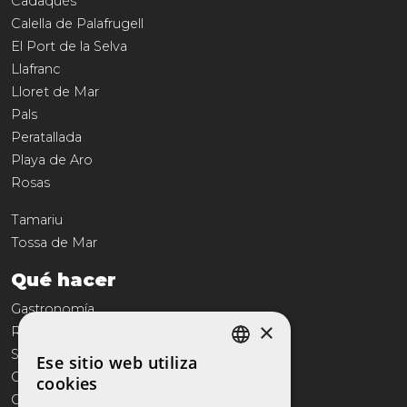
Cadaqués
Calella de Palafrugell
El Port de la Selva
Llafranc
Lloret de Mar
Pals
Peratallada
Playa de Aro
Rosas
Tamariu
Tossa de Mar
Qué hacer
Gastronomía
×
Reportajes
Servicios
Ese sitio web utiliza
SPANISH
Comercio
cookies
Cultura
CATALAN