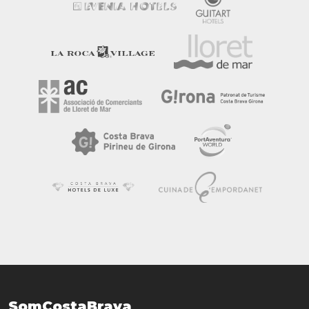
SomCostaBrava