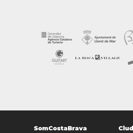
SomCostaBrava
Ciu