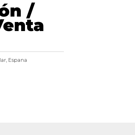
ón /
Venta
 Mar, Espana