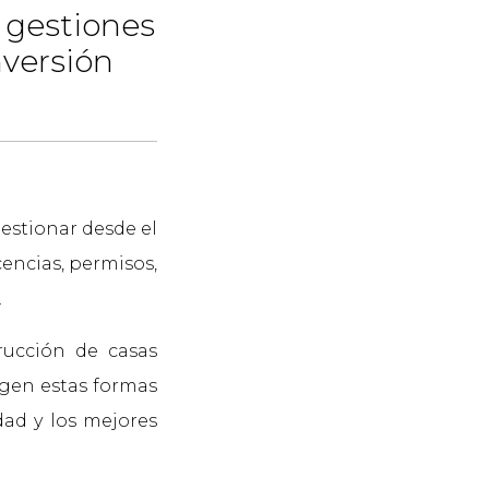
s gestiones
nversión
gestionar desde el
encias, permisos,
.
rucción de casas
ogen estas formas
dad y los mejores