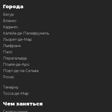
Города
Бегур
Бланес
Кадакес
Калейа-де-Палафружель
Льорет-де-Мар
Льяфранк
Палс
Ператальяда
Плайя-де-Аро
Порт-де-ла-Сельва
Росас
Тамариу
Тосса-де-Мар
Чем заняться
Гастрономия