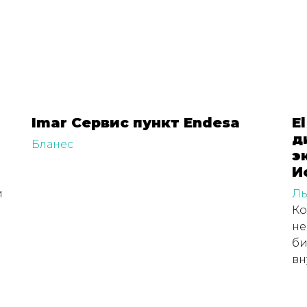
Imar Сервис пункт Endesa
E
д
Бланес
э
И
и
Ль
Ко
не
би
вн