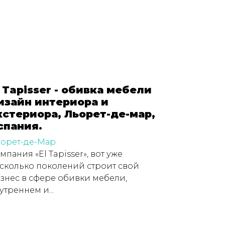
l Tapisser - обивка мебели
изайн интериора и
кстериора, Льорет-де-мар,
спания.
орет-де-Мар
мпания «El Tapisser», вот уже
сколько поколений строит свой
знес в сфере обивки мебели,
утреннем и...