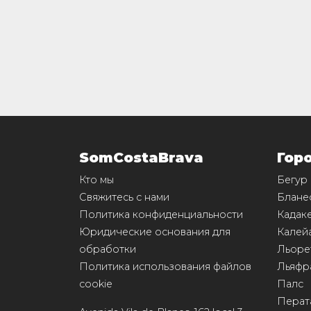
SomCostaBrava
Гор
Кто мы
Бегур
Свяжитесь с нами
Блане
Политика конфиденциальности
Кадак
Юридические основания для
Калей
обработки
Льоре
Политика использования файлов
Льяфр
cookie
Палс
Перат