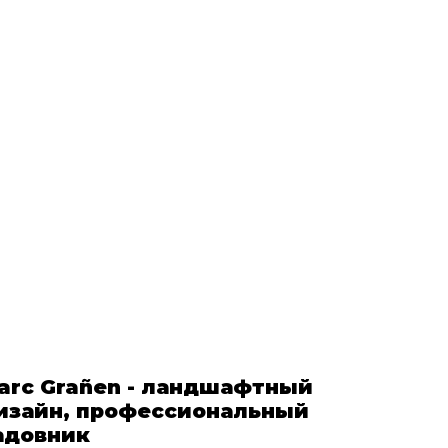
arc Grañen - ландшафтный
изайн, профессиональный
адовник