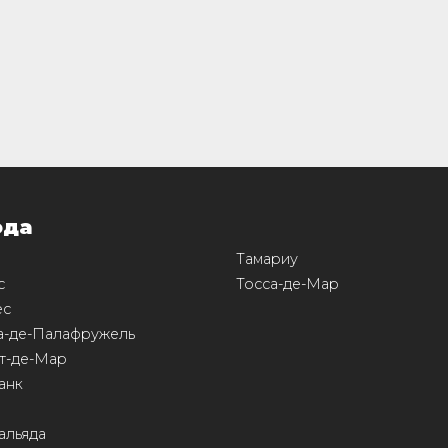
ода
Тамариу
с
Тосса-де-Мар
ес
а-де-Палафружель
т-де-Мар
анк
альяда