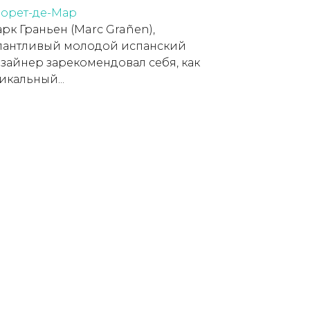
орет-де-Мар
рк Граньен (Marc Grañen),
лантливый молодой испанский
зайнер зарекомендовал себя, как
икальный...