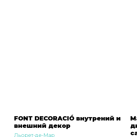
FONT DECORACIÓ внутрений и
M
внешний декор
д
с
Льорет-де-Мар