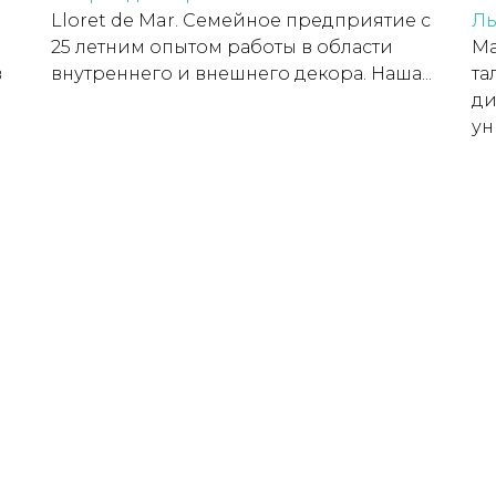
Lloret de Mar. Семейное предприятие с
Ль
25 летним опытом работы в области
Ма
в
внутреннего и внешнего декора. Наша...
та
ди
ун