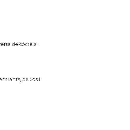
erta de còctels i
ntrants, peixos i