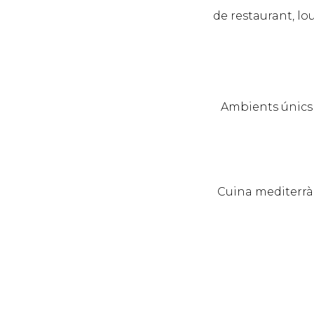
de restaurant, lo
Ambients únics i
Cuina mediterràn