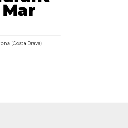
e Mar
irona (Costa Brava)