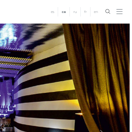
es
ca
ru
fr
en