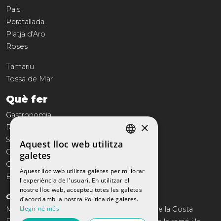
Pals
Peratallada
Platja d'Aro
Roses
Tamariu
Tossa de Mar
Què fer
Gastronomia
×
Reportatges
Serveis
Aquest lloc web utilitza
SPANISH
Comerç
galetes
CATALAN
Cultura
Aquest lloc web utilitza galetes per millorar
Entreteniment
l'experiència de l'usuari. En utilitzar el
ENGLISH
nostre lloc web, accepteu totes les galetes
COSTA BRAVA TRAVEL
FRENCH
d’acord amb la nostra Política de galetes.
Llegir-ne més
Més de 10 anys oferint el catàleg anual sobre la Costa
RUSSIAN