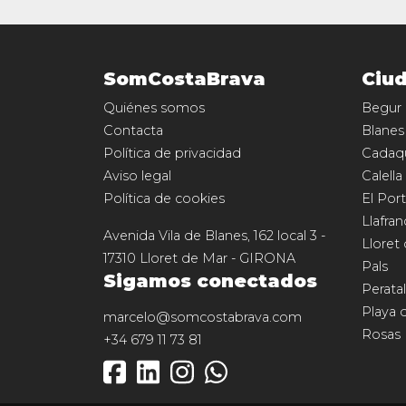
SomCostaBrava
Ciu
Quiénes somos
Begur
Contacta
Blanes
Política de privacidad
Cadaq
Aviso legal
Calella
Política de cookies
El Port
Llafran
Avenida Vila de Blanes, 162 local 3
-
Lloret
17310
Lloret de Mar
-
GIRONA
Pals
Sigamos conectados
Perata
Playa 
marcelo@somcostabrava.com
Rosas
+34 679 11 73 81