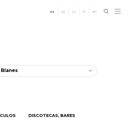
es
ca
ru
fr
en
Blanes
ÍCULOS
DISCOTECAS, BARES