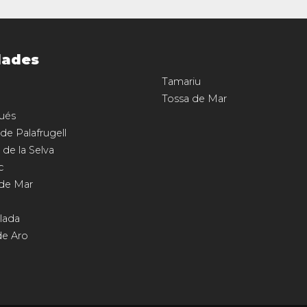
dades
Tamariu
Tossa de Mar
ués
 de Palafrugell
 de la Selva
c
 de Mar
llada
de Aro