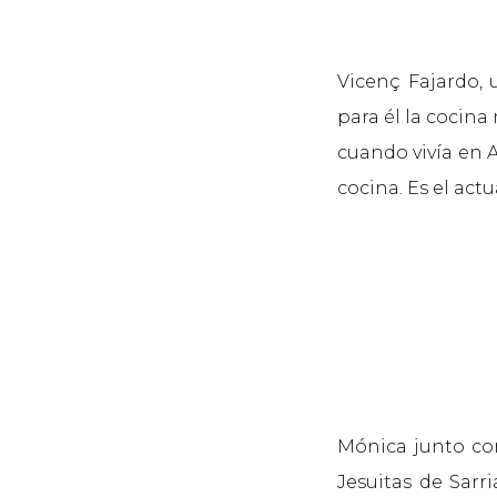
Vicenç Fajardo, 
para él la cocin
cuando vivía en Au
cocina. Es el act
Mónica junto con
Jesuitas de Sarr