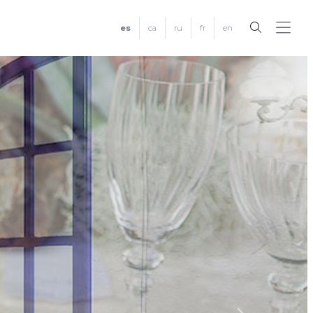
es
ca
ru
fr
en