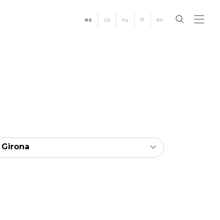
es
ca
ru
fr
en
Girona