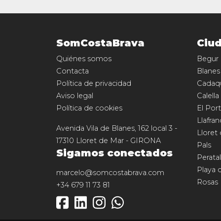
SomCostaBrava
Ciu
Quiénes somos
Begur
Contacta
Blanes
Política de privacidad
Cadaq
Aviso legal
Calella
Política de cookies
El Port
Llafran
Avenida Vila de Blanes, 162 local 3
-
Lloret
17310
Lloret de Mar
-
GIRONA
Pals
Sigamos conectados
Perata
Playa 
marcelo@somcostabrava.com
Rosas
+34 679 11 73 81