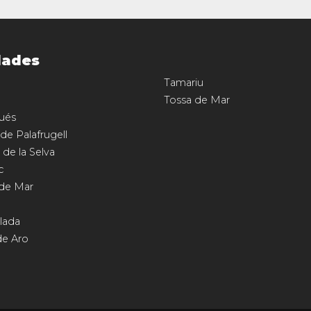
dades
Tamariu
Tossa de Mar
ués
 de Palafrugell
 de la Selva
c
 de Mar
llada
de Aro