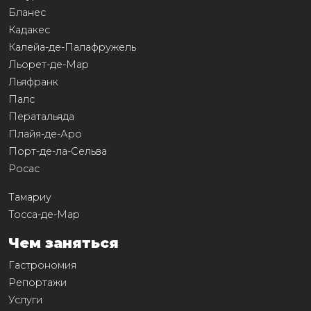
Бланес
Кадакес
Калейа-де-Палафружель
Льорет-де-Мар
Льяфранк
Палс
Ператальяда
Плайя-де-Аро
Порт-де-ла-Сельва
Росас
Тамариу
Тосса-де-Мар
Чем заняться
Гастрономия
Репортажи
Услуги