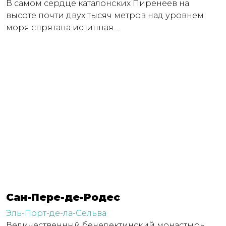
В самом сердце каталонских Пиренеев на
высоте почти двух тысяч метров над уровнем
моря спрятана истинная...
Сан-Пере-де-Родес
Эль-Порт-де-ла-Сельва
Величественный бенедектинский монастырь