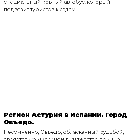
специальный крытый автобус, который
подвозит туристов к садам...
Регион Астурия в Испании. Город
Овъедо.
Несомненно, Овьедо, обласканный судьбой,
является жемчужиной в княжестве принца