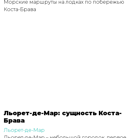
Морские маршруты на лодках по побережью
Коста-Брава
Льорет-де-Мар: сущность Коста-
Брава
Льорет-де-Мар
Льорет-де-Мар – небольшой городок, первое