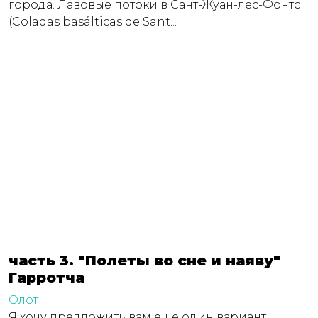
города. Лавовые потоки в Сант-Жуан-лес-Фонтс
(Coladas basálticas de Sant...
часть 3. "Полеты во сне и наяву"
Гарротча
Олот
Я хочу предложить вам еще один вариант