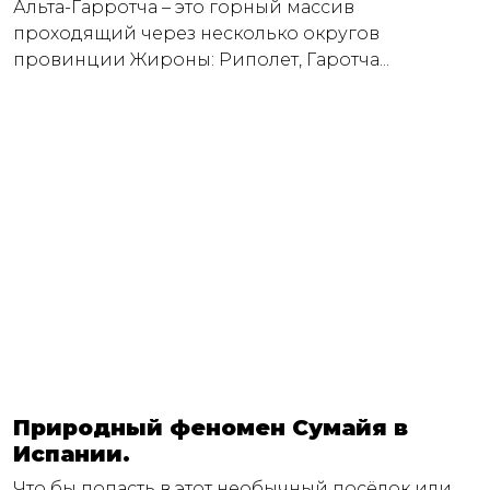
Альта-Гарротча – это горный массив
проходящий через несколько округов
провинции Жироны: Риполет, Гаротча...
Природный феномен Сумайя в
Испании.
Что бы попасть в этот необычный посёлок или